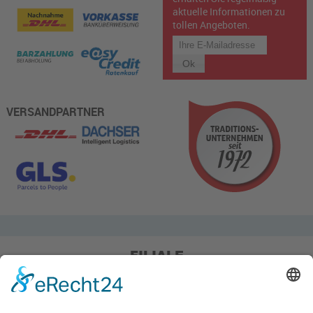
aktuelle Informationen zu
tollen Angeboten.
VERSANDPARTNER
FILIALE
Pieper Grillshop-24/Golf
Sandstraße 14-18
45964 Gladbeck