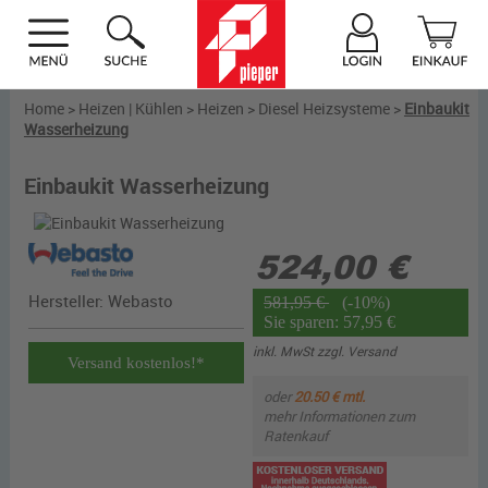
Home
>
Heizen | Kühlen
>
Heizen
>
Diesel Heizsysteme
>
Einbaukit
Wasserheizung
Einbaukit Wasserheizung
524,00 €
Hersteller:
Webasto
581,95 €
(-10%)
Sie sparen: 57,95 €
inkl. MwSt zzgl.
Versand
Versand kostenlos!*
oder
20.50 € mtl.
mehr Informationen zum
Ratenkauf