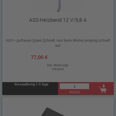
ASS-Heizband 12 V/5,8 A
ASS =
A
uftauen
S
uper
S
chnell, taut beim Wintercamping schnell
auf
77,00 €
inkl. MwSt zzgl.
Versand
Versandfertig 1-5 Tage
MENGE