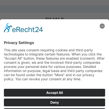
FILIALE
Pieper Grillshop-24/Golf
Sandstraße 14-18
45964 Gladbeck
Tel.: 0 20 43 / 6 99 0
Pieper Zelt/Boot/Camping
Rockwoolstr. 35
45966 Gladbeck
Tel.: 0 20 43 / 9 73 70
info@pieper-freizeit.de