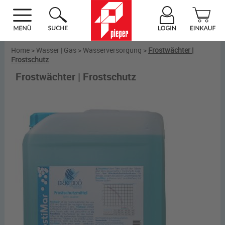
Home
>
Wasser | Gas
>
Wasserversorgung
>
Frostwächter |
Frostschutz
Frostwächter | Frostschutz