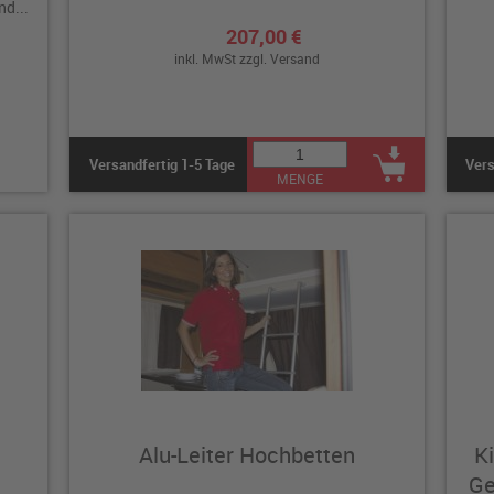
nd...
207,00 €
inkl. MwSt zzgl.
Versand
Versandfertig 1-5 Tage
Vers
MENGE
Alu-Leiter Hochbetten
K
Ge