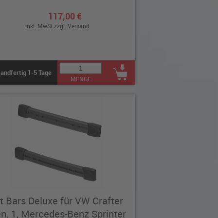
117,00 €
inkl. MwSt zzgl.
Versand
andfertig 1-5 Tage
MENGE
it Bars Deluxe für VW Crafter
n. 1, Mercedes-Benz Sprinter