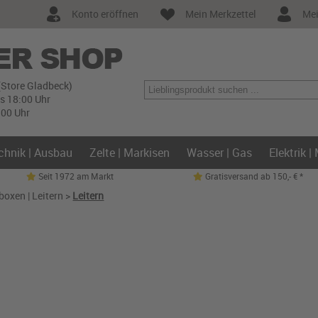
Konto eröffnen
Mein Merkzettel
Mei
(Store Gladbeck)
is 18:00 Uhr
:00 Uhr
chnik | Ausbau
Zelte | Markisen
Wasser | Gas
Elektrik |
Seit 1972 am Markt
Gratisversand ab 150,- € *
boxen | Leitern
>
Leitern