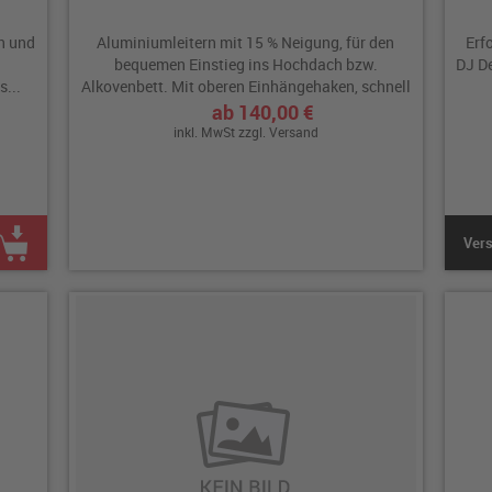
en und
Aluminiumleitern mit 15 % Neigung, für den
Erf
bequemen Einstieg ins Hochdach bzw.
DJ De
...
Alkovenbett. Mit oberen Einhängehaken, schnell
und sicher...
ab 140,00 €
inkl. MwSt zzgl.
Versand
Vers