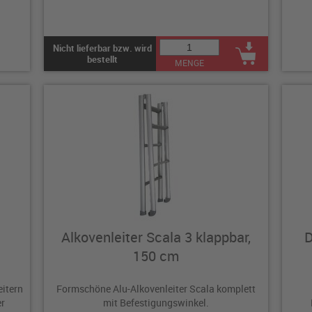
Nicht lieferbar bzw. wird
bestellt
MENGE
Alkovenleiter Scala 3 klappbar,
D
150 cm
eitern
Formschöne Alu-Alkovenleiter Scala komplett
er
mit Befestigungswinkel.