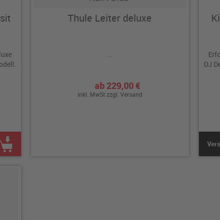
sit
Thule Leiter deluxe
K
luxe
...
Erf
odell.
DJ De
ab 229,00 €
inkl. MwSt zzgl.
Versand
Vers