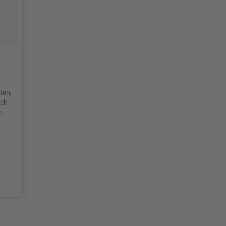
ten,
ich
...