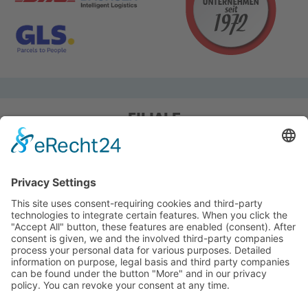
FILIALE
Pieper Grillshop-24/Golf
Sandstraße 14-18
45964 Gladbeck
Tel.: 0 20 43 / 6 99 0
Pieper Zelt/Boot/Camping
Rockwoolstr. 35
45966 Gladbeck
Tel.: 0 20 43 / 9 73 70
info@pieper-freizeit.de