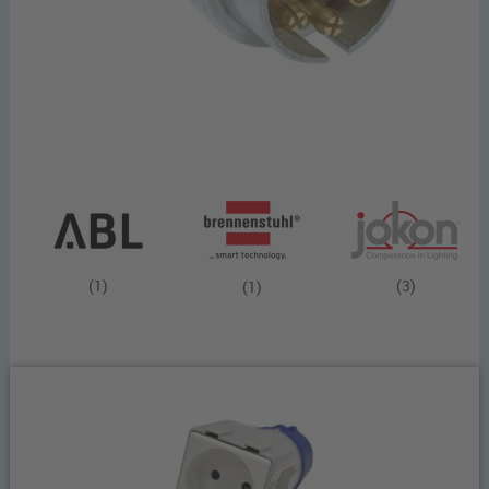
(1)
(3)
(1)