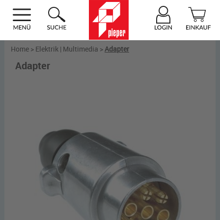
Home
>
Elektrik | Multimedia
>
Adapter
Adapter