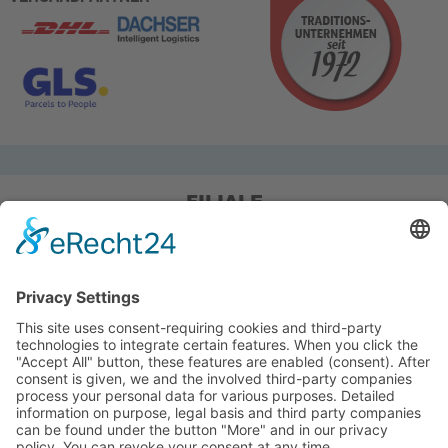
FILIALE
Pieper Grillshop-24/Golf
Sandstraße 14-18
45964 Gladbeck
Tel.: 0 20 43 / 6 99 0
Pieper Zelt/Boot/Camping
Rockwoolstr. 35
45966 Gladbeck
Tel.: 0 20 43 / 9 73 70
info@pieper-freizeit.de