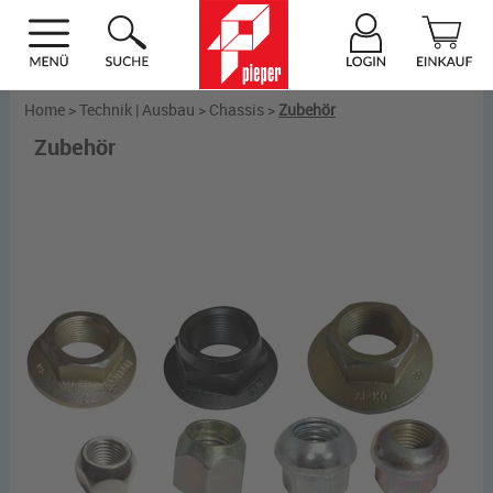
Home
>
Technik | Ausbau
>
Chassis
>
Zubehör
Zubehör