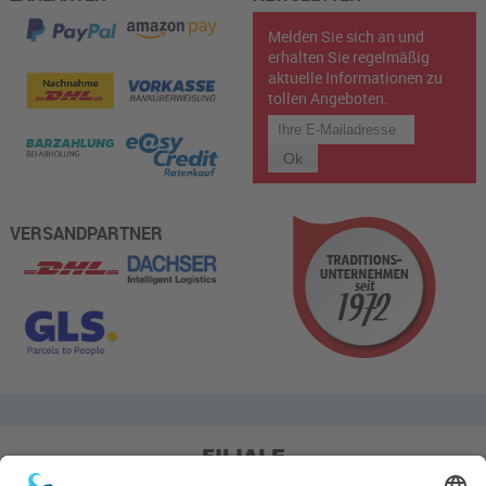
Melden Sie sich an und
erhalten Sie regelmäßig
aktuelle Informationen zu
tollen Angeboten.
VERSANDPARTNER
FILIALE
Pieper Grillshop-24/Golf