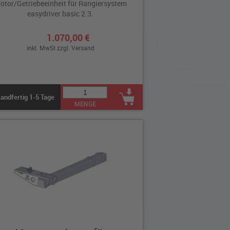
otor/Getriebeeinheit für Rangiersystem
easydriver basic 2.3.
1.070,00 €
inkl. MwSt zzgl.
Versand
andfertig 1-5 Tage
MENGE