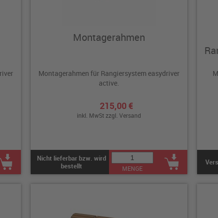
Montagerahmen
Ran
iver
Montagerahmen für Rangiersystem easydriver
M
active.
215,00 €
inkl. MwSt zzgl.
Versand
Nicht lieferbar bzw. wird
Vers
bestellt
MENGE