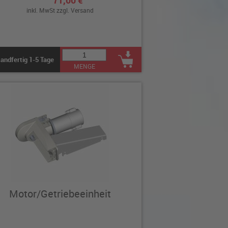
71,00 €
inkl. MwSt zzgl.
Versand
andfertig 1-5 Tage
MENGE
Motor/Getriebeeinheit