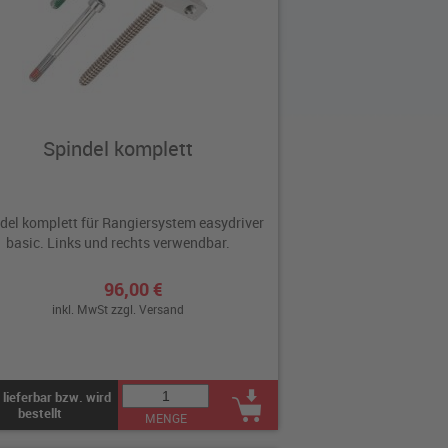
Spindel komplett
del komplett für Rangiersystem easydriver
basic. Links und rechts verwendbar.
96,00 €
inkl. MwSt zzgl.
Versand
 lieferbar bzw. wird
bestellt
MENGE