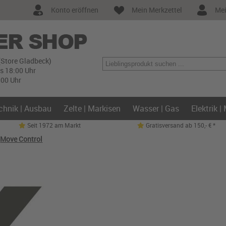
Konto eröffnen
Mein Merkzettel
Mei
(Store Gladbeck)
is 18:00 Uhr
:00 Uhr
chnik | Ausbau
Zelte | Markisen
Wasser | Gas
Elektrik |
Seit 1972 am Markt
Gratisversand ab 150,- € *
>
Move Control