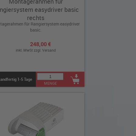
Montagerahmen für
ngiersystem easydriver basic
rechts
tagerahmen für Rangiersystem easydriver
basic.
248,00 €
inkl. MwSt zzgl.
Versand
andfertig 1-5 Tage
MENGE