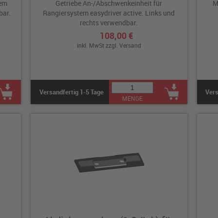
tem
Getriebe An-/Abschwenkeinheit für
M
bar.
Rangiersystem easydriver active. Links und
rechts verwendbar.
108,00 €
inkl. MwSt zzgl.
Versand
Versandfertig 1-5 Tage
Vers
MENGE