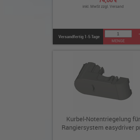
74,00 €
inkl. MwSt zzgl.
Versand
Versandfertig 1-5 Tage
MENGE
Kurbel-Notentriegelung fü
Rangiersystem easydriver p