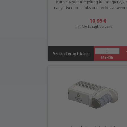
Kurbel-Notentriegelung für Rangiersys
easydriver pro. Links und rechts verwend
10,95 €
inkl. MwSt zzgl.
Versand
Versandfertig 1-5 Tage
MENGE