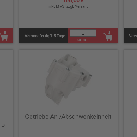
108,00 €
inkl. MwSt zzgl.
Versand
Versandfertig 1-5 Tage
Vers
MENGE
r
Getriebe An-/Abschwenkeinheit
ro