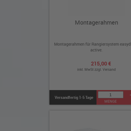
Montagerahmen
Montagerahmen für Rangiersystem easydr
active.
215,00 €
inkl. MwSt zzgl.
Versand
Versandfertig 1-5 Tage
MENGE