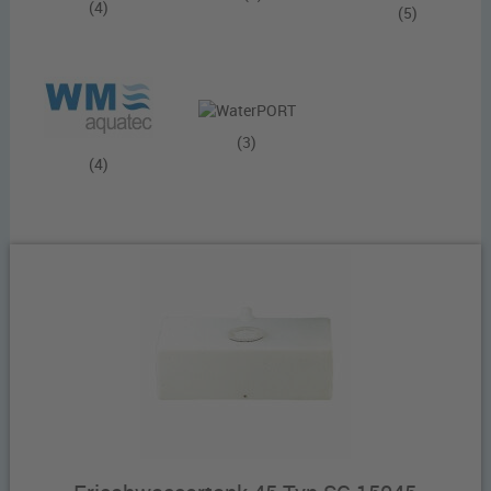
(4)
(5)
(3)
(4)