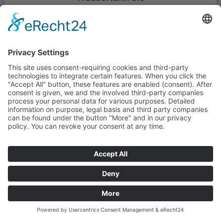
WaterPORTs größter Wassertank liefert ca. 30 Liter Wasser
selbst auf den längsten Ausflügen. Der WaterPORT 8.0...
494,00 €
inkl. MwSt zzgl.
Versand
Versandfertig 1-5 Tage
MENGE