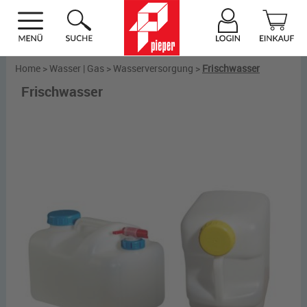
Home
>
Wasser | Gas
>
Wasserversorgung
>
Frischwasser
Frischwasser