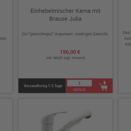
Einhebelmischer Kama mit
Brause Julia
m
Das 
Ein "gewichtiges" Argument: niedriges Gewicht.
osen
Aus
mit
156,00 €
inkl. MwSt zzgl.
Versand
Versandfertig 1-5 Tage
MENGE