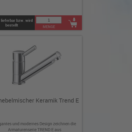
 lieferbar bzw. wird
bestellt
MENGE
hebelmischer Keramik Trend E
gantes und modernes Design zeichnen die
Armaturenserie TREND E aus