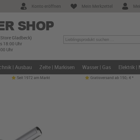
Konto eröffnen
Mein Merkzettel
Mei
(Store Gladbeck)
is 18:00 Uhr
:00 Uhr
chnik | Ausbau
Zelte | Markisen
Wasser | Gas
Elektrik |
Seit 1972 am Markt
Gratisversand ab 150,- € *