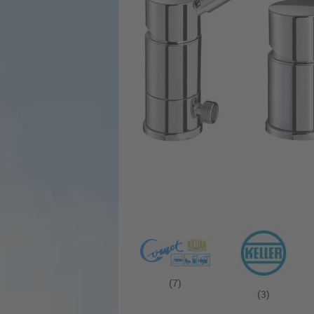
(7)
(3)