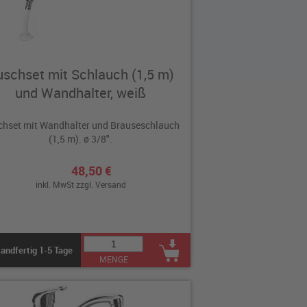
schset mit Schlauch (1,5 m)
und Wandhalter, weiß
chset mit Wandhalter und Brauseschlauch
(1,5 m). ø 3/8".
48,50 €
inkl. MwSt zzgl.
Versand
andfertig 1-5 Tage
MENGE