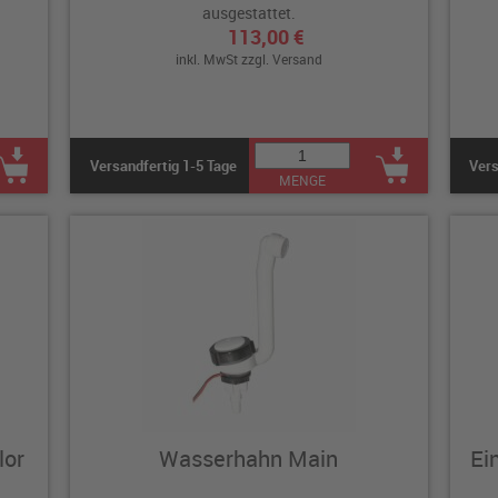
ausgestattet.
113,00 €
inkl. MwSt zzgl.
Versand
Versandfertig 1-5 Tage
Vers
MENGE
lor
Wasserhahn Main
Ei