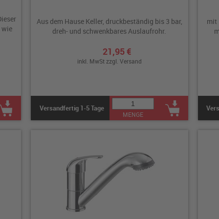
Dieser
Aus dem Hause Keller, druckbeständig bis 3 bar,
mit
 wie
dreh- und schwenkbares Auslaufrohr.
m
21,95 €
inkl. MwSt zzgl.
Versand
Versandfertig 1-5 Tage
Vers
MENGE