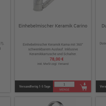
Einhebelmischer Keramik Carino
Du
7),
Dus
Einhebelmischer Keramik Kama mit 360°
g
schwenkbarem Auslauf. Inklusive
Keramikkartusche und Schalter.
78,00 €
inkl. MwSt zzgl.
Versand
Versandfertig 1-5 Tage
Vers
MENGE