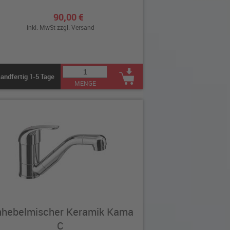
90,00 €
inkl. MwSt zzgl.
Versand
andfertig 1-5 Tage
MENGE
nhebelmischer Keramik Kama
C