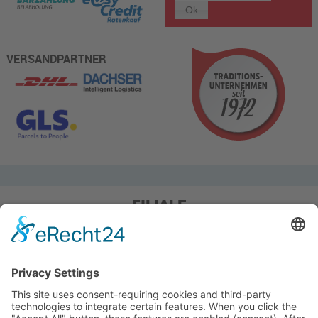
VERSANDPARTNER
FILIALE
Pieper Grillshop-24/Golf
Sandstraße 14-18
45964 Gladbeck
Tel.: 0 20 43 / 6 99 0
Pieper Zelt/Boot/Camping