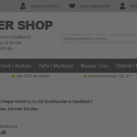
Konto eröffnen
Mein Merkzettel
Mei
(Store Gladbeck)
is 18:00 Uhr
:00 Uhr
chnik | Ausbau
Zelte | Markisen
Wasser | Gas
Elektrik |
Seit 1972 am Markt
Gratisversand ab 150,- € *
ma Pieper GmbH & Co.KG Großhandel in Gladbeck?
en, können Sie das:
 Beratung
.de