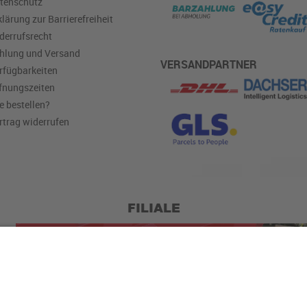
tenschutz
klärung zur Barrierefreiheit
derrufsrecht
hlung und Versand
VERSANDPARTNER
rfügbarkeiten
fnungszeiten
e bestellen?
rtrag widerrufen
FILIALE