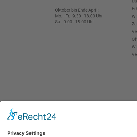
Da
Er
Oktober bis Ende April:
Mo. - Fr.: 9.30 - 18.00 Uhr
Wi
Sa.: 9.00 - 15.00 Uhr
Za
Ve
Öf
Wi
Ve
Pieper Grillshop-24/Golf
Sandstraße 14-18
45964 Gladbeck
Tel.: 0 20 43 / 6 99 0