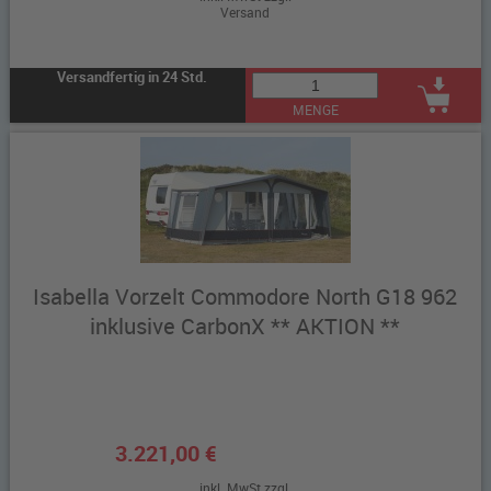
Versand
Versandfertig in 24 Std.
MENGE
Isabella Vorzelt Commodore North G18 962
inklusive CarbonX ** AKTION **
3.221,00 €
inkl. MwSt zzgl.