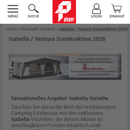
Home
>
Haushalt | Outdoor
>
Isabella / Ventura Sonderaktion 2026
Isabella / Ventura Sonderaktion 2026
Sensationelles Angebot: Isabella Vorzelte
Tauchen Sie ein in die Welt der erstklassigen
Camping-Erlebnisse mit den exklusiven
Isabella
Vorzelten, die diesen Monat zu
unschlagbaren Preisen erhältlich sind!