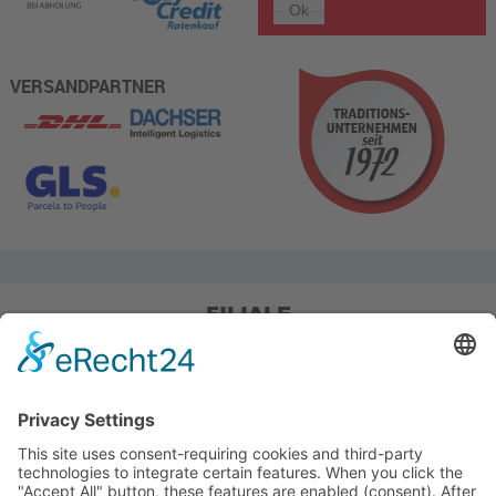
VERSANDPARTNER
FILIALE
Pieper Grillshop-24/Golf
Sandstraße 14-18
45964 Gladbeck
Tel.: 0 20 43 / 6 99 0
Pieper Zelt/Boot/Camping
Rockwoolstr. 35