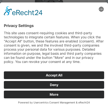
Schlösser komplett
Inklusive Zylinder und 2 Sicherheits-STS-Schlüssel (2,5 mm
dick), Dichtung und Schrauben....
54,00 €
inkl. MwSt zzgl.
Versand