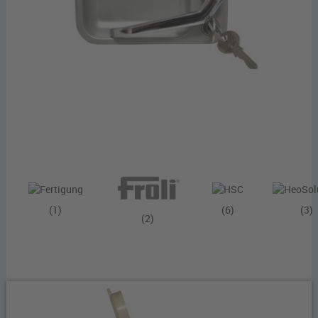
(1)
(6)
(3)
(2)