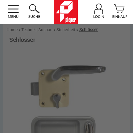
Home
>
Technik | Ausbau
>
Sicherheit
>
Schlösser
Schlösser