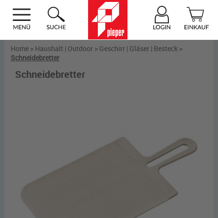
Home
>
Haushalt | Outdoor
>
Geschirr | Gläser | Besteck
>
Schneidebretter
Schneidebretter