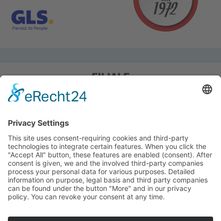
FILIALE
Pieper Grillshop-24/Golf
Sandstraße 14-18
45964 Gladbeck
Tel.: 0 20 43 / 6 99 0
Pieper Zelt/Boot/Camping
Rockwoolstr. 35
45966 Gladbeck
Tel.: 0 20 43 / 9 73 70
info@pieper-freizeit.de