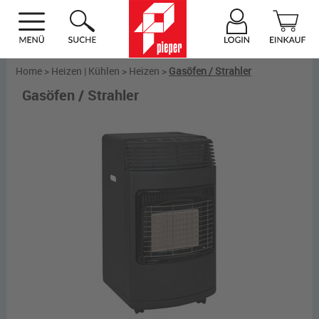
Home
>
Heizen | Kühlen
>
Heizen
>
Gasöfen / Strahler
Gasöfen / Strahler