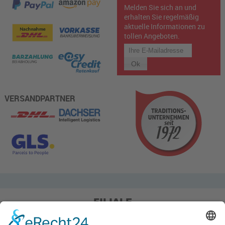
Melden Sie sich an und
erhalten Sie regelmäßig
aktuelle Informationen zu
tollen Angeboten.
VERSANDPARTNER
FILIALE
Pieper Grillshop-24/Golf
Sandstraße 14-18