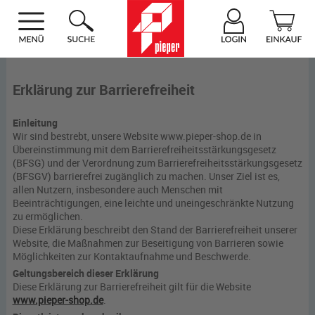
Erklärung zur Barrierefreiheit
Einleitung
Wir sind bestrebt, unsere Website www.pieper-shop.de in
Übereinstimmung mit dem Barrierefreiheitsstärkungsgesetz
(BFSG) und der Verordnung zum Barrierefreiheitsstärkungsgesetz
(BFSGV) barrierefrei zugänglich zu machen. Unser Ziel ist es,
allen Nutzern, insbesondere auch Menschen mit
Beeinträchtigungen, eine leichte und uneingeschränkte Nutzung
zu ermöglichen.
Diese Erklärung beschreibt den Stand der Barrierefreiheit unserer
Website, die Maßnahmen zur Beseitigung von Barrieren sowie
Möglichkeiten zur Kontaktaufnahme und Beschwerde.
Geltungsbereich dieser Erklärung
Diese Erklärung zur Barrierefreiheit gilt für die Website
www.pieper-shop.de
.