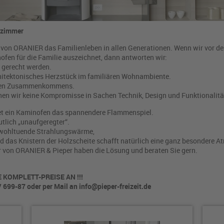
nzimmer
von ORANIER das Familienleben in allen Generationen. Wenn wir vor de
fen für die Familie auszeichnet, dann antworten wir:
 gerecht werden.
hitektonisches Herzstück im familiären Wohnambiente.
schen Zusammenkommens.
n wir keine Kompromisse in Sachen Technik, Design und Funktionalitä
etet ein Kaminofen das spannendere Flammenspiel.
tlich „unaufgeregter“.
wohltuende Strahlungswärme,
nd das Knistern der Holzscheite schafft natürlich eine ganz besondere 
r von ORANIER & Pieper haben die Lösung und beraten Sie gern.
E KOMPLETT-PREISE AN !!!
 699-87 oder per Mail an info@pieper-freizeit.de