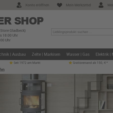
Konto eröffnen
Mein Merkzettel
Mei
(Store Gladbeck)
is 18:00 Uhr
:00 Uhr
chnik | Ausbau
Zelte | Markisen
Wasser | Gas
Elektrik |
Seit 1972 am Markt
Gratisversand ab 150,- € *
fen