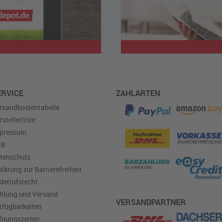
ERVICE
ZAHLARTEN
rsandkostentabelle
rstellerliste
pressum
GB
tenschutz
klärung zur Barrierefreiheit
derrufsrecht
hlung und Versand
VERSANDPARTNER
rfügbarkeiten
fnungszeiten