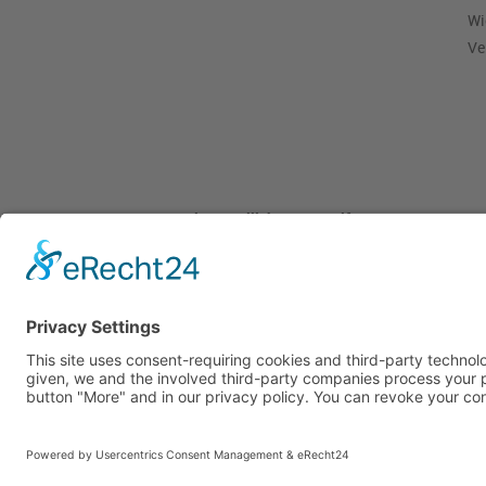
Wi
Ve
Pieper Grillshop-24/Golf
Sandstraße 14-18
45964 Gladbeck
Tel.: 0 20 43 / 6 99 0
Pieper Zelt/Boot/Camping
Rockwoolstr. 35
45966 Gladbeck
Tel.: 0 20 43 / 9 73 70
info@pieper-freizeit.de