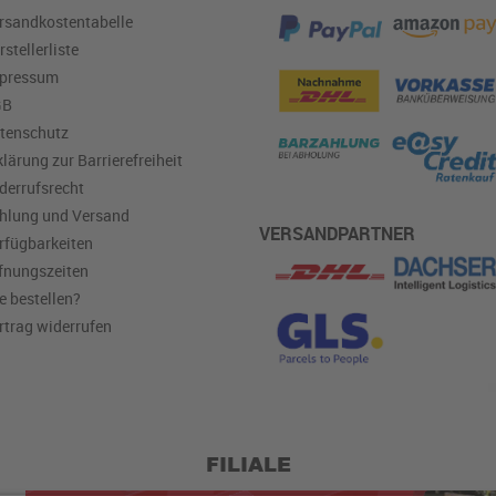
rsandkostentabelle
rstellerliste
pressum
GB
tenschutz
klärung zur Barrierefreiheit
derrufsrecht
hlung und Versand
VERSANDPARTNER
rfügbarkeiten
fnungszeiten
e bestellen?
rtrag widerrufen
FILIALE