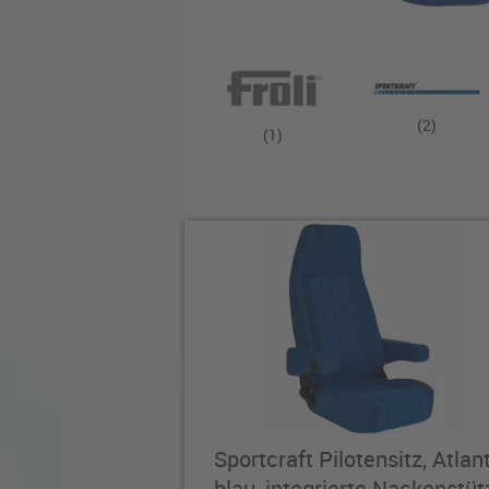
(2)
(1)
Sportcraft Pilotensitz, Atlant
blau, integrierte Nackenstüt