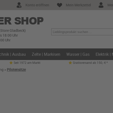
Konto eröffnen
Mein Merkzettel
Mei
(Store Gladbeck)
is 18:00 Uhr
:00 Uhr
chnik | Ausbau
Zelte | Markisen
Wasser | Gas
Elektrik |
Seit 1972 am Markt
Gratisversand ab 150,- € *
ung
>
Pilotensitze