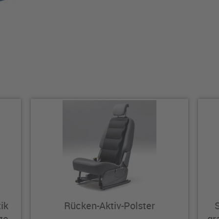
ik
Rücken-Aktiv-Polster
S
ze
gr