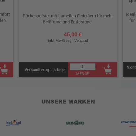
omfort
Ideal
Rückenpolster mit Lamellen-Federkern für mehr
len,
für
Belüftung und Entlastung.
45,00 €
inkl. MwSt zzgl.
Versand
Nicht
Versandfertig 1-5 Tage
MENGE
UNSERE MARKEN