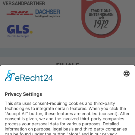
VERSANDPARTNER
FILIALE
Pieper Grillshop-24/Golf
Sandstraße 14-18
45964 Gladbeck
Tel.: 0 20 43 / 6 99 0
Pieper Zelt/Boot/Camping
Rockwoolstr. 35
45966 Gladbeck
Tel.: 0 20 43 / 9 73 70