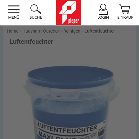
Home
>
Haushalt | Outdoor
>
Reinigen
>
Luftentfeuchter
Luftentfeuchter