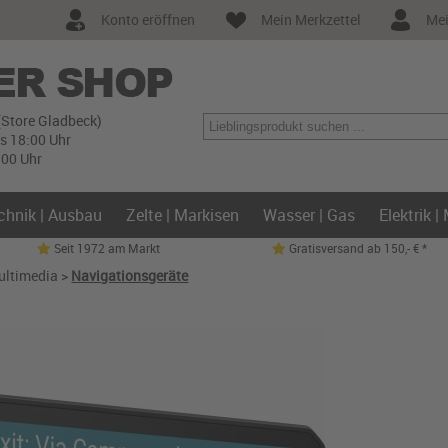
Konto eröffnen
Mein Merkzettel
Mei
(Store Gladbeck)
is 18:00 Uhr
:00 Uhr
chnik | Ausbau
Zelte | Markisen
Wasser | Gas
Elektrik |
Seit 1972 am Markt
Gratisversand ab 150,- € *
Multimedia
>
Navigationsgeräte