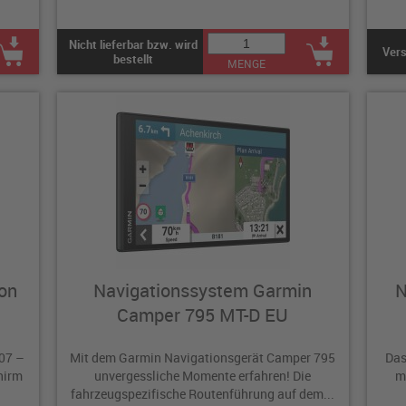
Nicht lieferbar bzw. wird
Vers
bestellt
MENGE
on
Navigationssystem Garmin
N
Camper 795 MT-D EU
/07 –
Mit dem Garmin Navigationsgerät Camper 795
Das
hirm
unvergessliche Momente erfahren! Die
m
fahrzeugspezifische Routenführung auf dem...