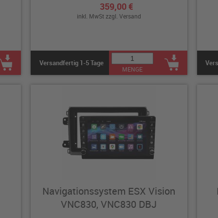
359,00 €
inkl. MwSt zzgl.
Versand
Versandfertig 1-5 Tage
Vers
MENGE
Navigationssystem ESX Vision
VNC830, VNC830 DBJ