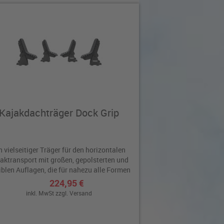
Kajakdachträger Dock Grip
n vielseitiger Träger für den horizontalen
aktransport mit großen, gepolsterten und
iblen Auflagen, die für nahezu alle Formen
Kajakrümpfen ebenso passen wie für SUP-
224,95 €
Boards.
inkl. MwSt zzgl.
Versand