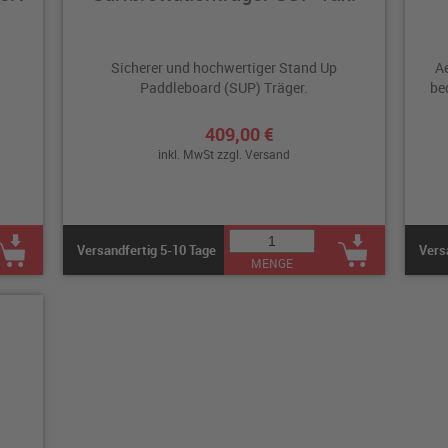
Sicherer und hochwertiger Stand Up
Ae
Paddleboard (SUP) Träger.
be
409,00 €
inkl. MwSt zzgl.
Versand
Versandfertig 5-10 Tage
Vers
MENGE