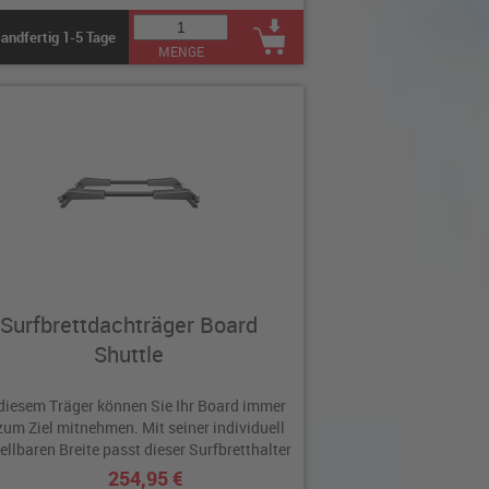
andfertig 1-5 Tage
MENGE
Surfbrettdachträger Board
Shuttle
diesem Träger können Sie Ihr Board immer
zum Ziel mitnehmen. Mit seiner individuell
ellbaren Breite passt dieser Surfbretthalter
auf nahezu jeden Dachträger.
254,95 €