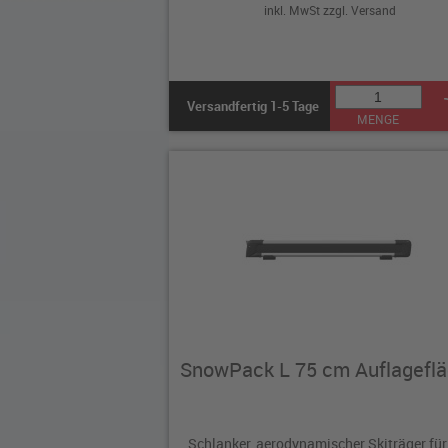
inkl. MwSt zzgl.
Versand
Versandfertig 1-5 Tage
MENGE
SnowPack L 75 cm Auflagefl
Schlanker, aerodynamischer Skiträger für 