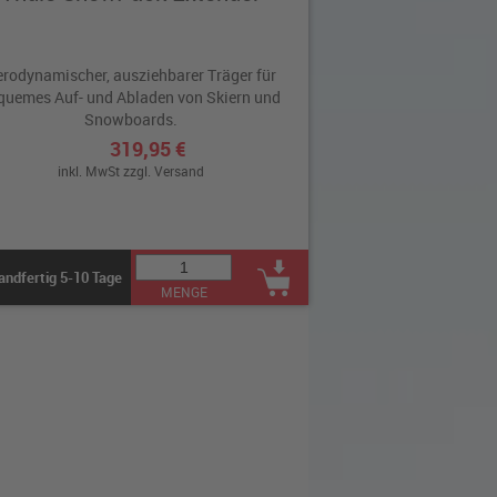
rodynamischer, ausziehbarer Träger für
quemes Auf- und Abladen von Skiern und
Snowboards.
319,95 €
inkl. MwSt zzgl.
Versand
andfertig 5-10 Tage
MENGE