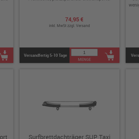
wenig
74,95 €
inkl. MwSt zzgl.
Versand
Versandfertig 5-10 Tage
Vers
MENGE
ort
Surfbrettdachträger SUP Taxi