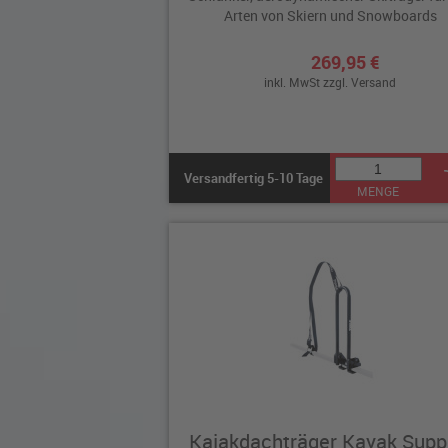
Arten von Skiern und Snowboards
269,95 €
inkl. MwSt zzgl.
Versand
Versandfertig 5-10 Tage
MENGE
Kajakdachträger Kayak Supp