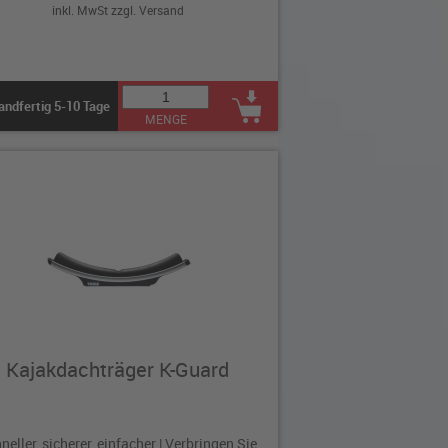
inkl. MwSt zzgl.
Versand
andfertig 5-10 Tage
MENGE
Kajakdachträger K-Guard
neller, sicherer, einfacher | Verbringen Sie