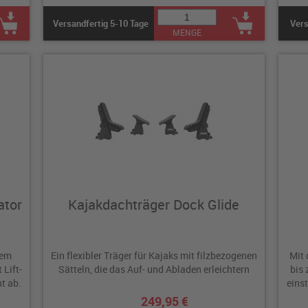
Versandfertig 5-10 Tage
Vers
MENGE
ator
Kajakdachträger Dock Glide
dem
Ein flexibler Träger für Kajaks mit filzbezogenen
Mit 
 Lift-
Sätteln, die das Auf- und Abladen erleichtern
bis 
t ab.
einst
249,95 €