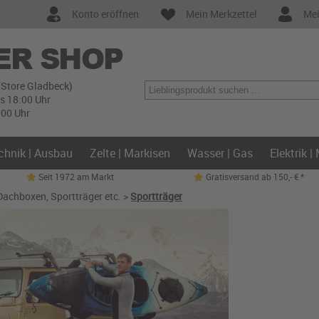
Konto eröffnen
Mein Merkzettel
Mei
(Store Gladbeck)
is 18:00 Uhr
:00 Uhr
chnik | Ausbau
Zelte | Markisen
Wasser | Gas
Elektrik |
Seit 1972 am Markt
Gratisversand ab 150,- € *
Dachboxen, Sportträger etc.
>
Sportträger