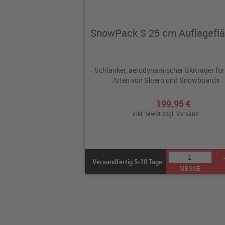
SnowPack S 25 cm Auflagefl
Schlanker, aerodynamischer Skiträger für 
Arten von Skiern und Snowboards
199,95 €
inkl. MwSt zzgl.
Versand
Versandfertig 5-10 Tage
MENGE