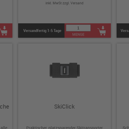
inkl. MwSt zzgl.
Versand
Versandfertig 1-5 Tage
Vers
MENGE
äche
SkiClick
alle
Praktischer, platzsparender Skitransporter
Sch