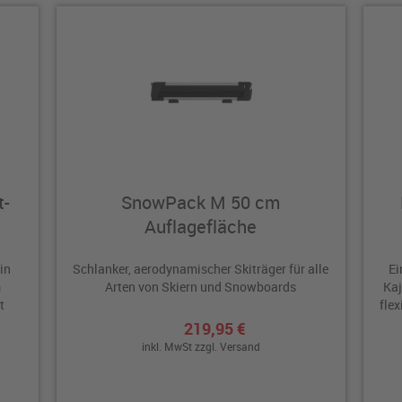
t-
SnowPack M 50 cm
Auflagefläche
in
Schlanker, aerodynamischer Skiträger für alle
Ei
m
Arten von Skiern und Snowboards
Kaj
t
flex
von 
219,95 €
inkl. MwSt zzgl.
Versand