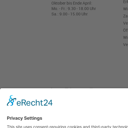
Er
Oktober bis Ende April:
Mo. - Fr.: 9.30 - 18.00 Uhr
Wi
Sa.: 9.00 - 15.00 Uhr
Za
Ve
Öf
Wi
Ve
Pieper Grillshop-24/Golf
Sandstraße 14-18
45964 Gladbeck
Tel.: 0 20 43 / 6 99 0
Pieper Zelt/Boot/Camping
Rockwoolstr. 35