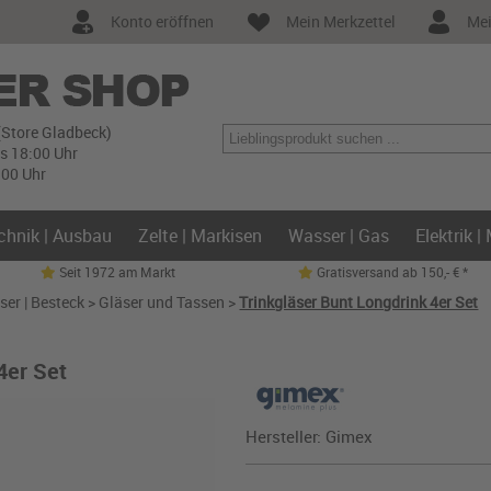
Konto eröffnen
Mein Merkzettel
Mei
(Store Gladbeck)
is 18:00 Uhr
:00 Uhr
chnik | Ausbau
Zelte | Markisen
Wasser | Gas
Elektrik |
Seit 1972 am Markt
Gratisversand ab 150,- € *
ser | Besteck
>
Gläser und Tassen
>
Trinkgläser Bunt Longdrink 4er Set
4er Set
Hersteller:
Gimex