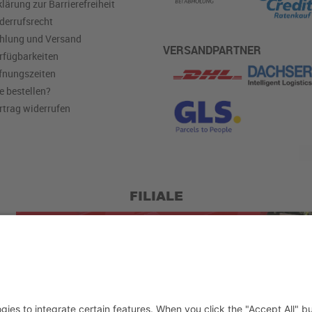
klärung zur Barrierefreiheit
derrufsrecht
hlung und Versand
VERSANDPARTNER
rfügbarkeiten
fnungszeiten
e bestellen?
rtrag widerrufen
FILIALE