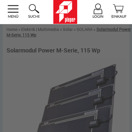
Home
>
Elektrik | Multimedia
>
Solar
>
SOLARA
>
Solarmodul Power
M-Serie, 115 Wp
Solarmodul Power M-Serie, 115 Wp