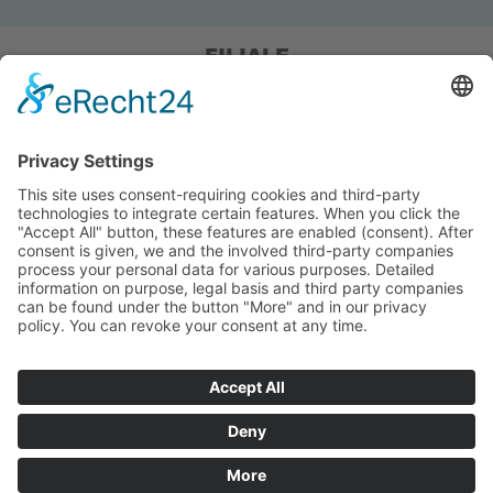
FILIALE
Pieper Grillshop-24/Golf
Sandstraße 14-18
45964 Gladbeck
Tel.: 0 20 43 / 6 99 0
Pieper Zelt/Boot/Camping
Rockwoolstr. 35
45966 Gladbeck
Tel.: 0 20 43 / 9 73 70
info@pieper-freizeit.de
in den Warenkorb