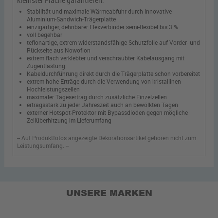
kleinster Fläche garantieren.
Stabilität und maximale Wärmeabfuhr durch innovative
Aluminium-Sandwich-Trägerplatte
einzigartiger, dehnbarer Flexverbinder semi-flexibel bis 3 %
voll begehbar
teflonartige, extrem widerstandsfähige Schutzfolie auf Vorder- und
Rückseite aus Nowoflon
extrem flach verklebter und verschraubter Kabelausgang mit
Zugentlastung
Kabeldurchführung direkt durch die Trägerplatte schon vorbereitet
extrem hohe Erträge durch die Verwendung von kristallinen
Hochleistungszellen
maximaler Tagesertrag durch zusätzliche Einzelzellen
ertragsstark zu jeder Jahreszeit auch an bewölkten Tagen
externer Hotspot-Protektor mit Bypassdioden gegen mögliche
Zellüberhitzung im Lieferumfang
-- Auf Produktfotos angezeigte Dekorationsartikel gehören nicht zum
Leistungsumfang. --
UNSERE MARKEN