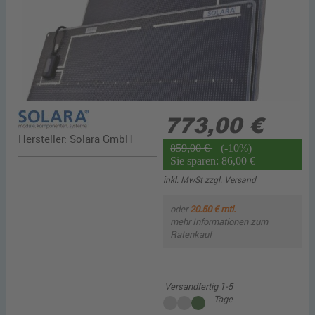
773,00 €
Hersteller:
Solara GmbH
859,00 €
(-10%)
Sie sparen: 86,00 €
inkl. MwSt zzgl.
Versand
oder
20.50 € mtl.
mehr Informationen zum
Ratenkauf
Versandfertig 1-5
Tage