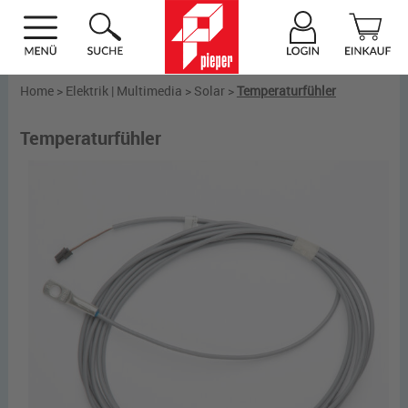
Home
>
Elektrik | Multimedia
>
Solar
>
Temperaturfühler
Temperaturfühler