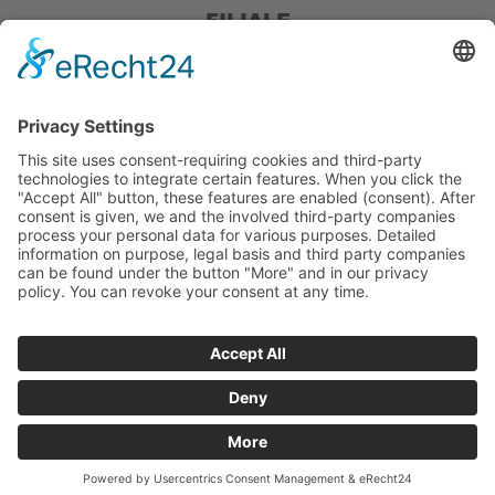
FILIALE
Pieper Grillshop-24/Golf
Sandstraße 14-18
45964 Gladbeck
Tel.: 0 20 43 / 6 99 0
Pieper Zelt/Boot/Camping
Rockwoolstr. 35
45966 Gladbeck
Tel.: 0 20 43 / 9 73 70
info@pieper-freizeit.de
in den Warenkorb