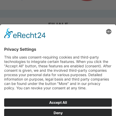
FILIALE
Pieper Grillshop-24/Golf
Sandstraße 14-18
45964 Gladbeck
Tel.: 0 20 43 / 6 99 0
Pieper Zelt/Boot/Camping
Rockwoolstr. 35
45966 Gladbeck
Tel.: 0 20 43 / 9 73 70
info@pieper-freizeit.de