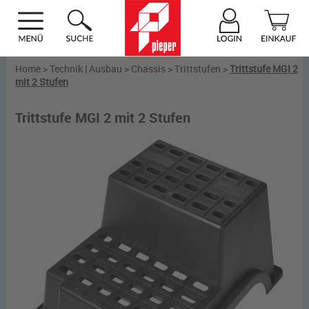
Home
>
Technik | Ausbau
>
Chassis
>
Trittstufen
>
Trittstufe MGI 2
mit 2 Stufen
Trittstufe MGI 2 mit 2 Stufen