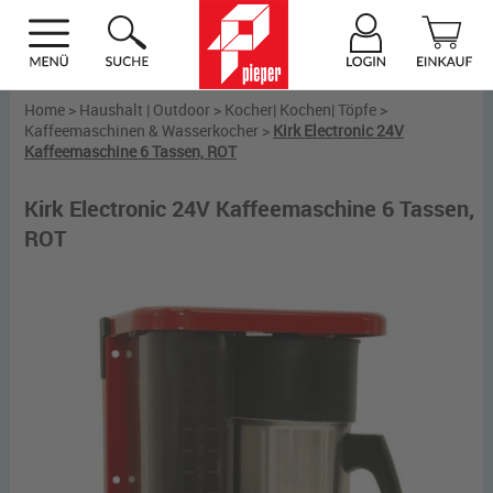
Home
>
Haushalt | Outdoor
>
Kocher| Kochen| Töpfe
>
Kaffeemaschinen & Wasserkocher
>
Kirk Electronic 24V
Kaffeemaschine 6 Tassen, ROT
Kirk Electronic 24V Kaffeemaschine 6 Tassen,
ROT