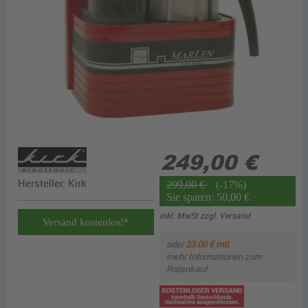
249,00 €
Hersteller:
Kirk
299,00 €
(-17%)
Sie sparen: 50,00 €
inkl. MwSt zzgl.
Versand
Versand kostenlos!*
oder
23.00 € mtl.
mehr Informationen zum
Ratenkauf