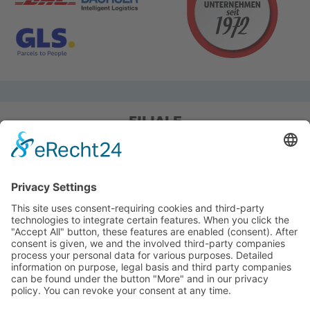
FILIALE
Pieper Grillshop-24/Golf
Sandstraße 14-18
45964 Gladbeck
Tel.: 0 20 43 / 6 99 0
Pieper Zelt/Boot/Camping
Rockwoolstr. 35
45966 Gladbeck
Tel.: 0 20 43 / 9 73 70
info@pieper-freizeit.de