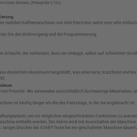
m (rotes Blinken), (Filtergröße 2,102)
edienung
der mobilen Kaffeemaschinen von Kirk Electronic weist eine sehr einfach
rten Sie den Brühvorgang und die Programmierung.
en Schacht, der verhindert, dass sie umkippt, selbst auf schlechten Stra
us eloxiertem Aluminium hergestellt, was eine harte, kratzfeste und k
ibt.
nsdauer
öchste Priorität. Wir verwenden ausschließlich hochwertige Materialien,
hine ist häufig länger als die des Fahrzeugs, in der sie angebracht ist.
kalkungsalarm, um vor möglichen eingeschränkten Funktionen zu warne
 Maschine entkalkt werden. Der Alarm wird mit Ausschalten der Maschin
. langes Drücken der START-Taste bei ein-geschalteter Maschine dauerh