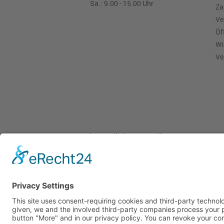
Sa.: 9.00 - 15.00 Uhr
Za
Ve
Öf
Wi
Ve
Pieper Grillshop-24/Golf
Sandstraße 14-18
45964 Gladbeck
Tel.: 0 20 43 / 6 99 0
Pieper Zelt/Boot/Camping
Rockwoolstr. 35
45966 Gladbeck