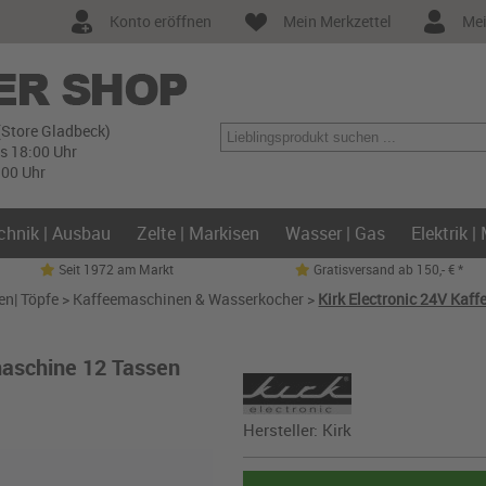
Konto eröffnen
Mein Merkzettel
Mei
(Store Gladbeck)
is 18:00 Uhr
:00 Uhr
chnik | Ausbau
Zelte | Markisen
Wasser | Gas
Elektrik |
Seit 1972 am Markt
Gratisversand ab 150,- € *
en| Töpfe
>
Kaffeemaschinen & Wasserkocher
>
Kirk Electronic 24V Kaf
maschine 12 Tassen
Hersteller:
Kirk