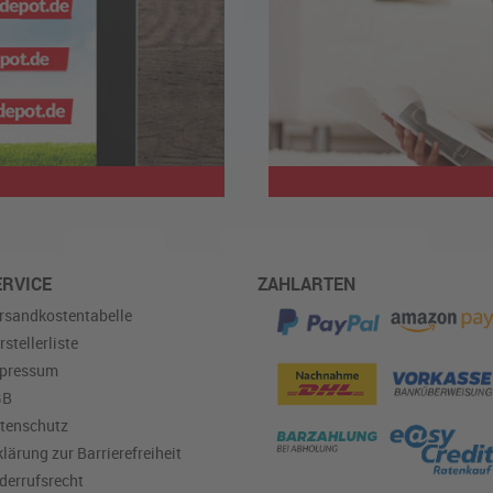
ERVICE
ZAHLARTEN
rsandkostentabelle
rstellerliste
pressum
GB
tenschutz
klärung zur Barrierefreiheit
derrufsrecht