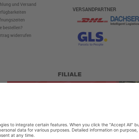
hlung und Versand
VERSANDPARTNER
rfügbarkeiten
fnungszeiten
e bestellen?
rtrag widerrufen
FILIALE