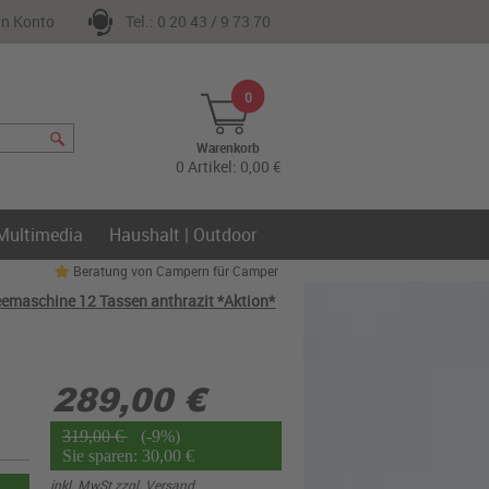
n Konto
Tel.: 0 20 43 / 9 73 70
0
Warenkorb
0 Artikel: 0,00 €
 Multimedia
Haushalt | Outdoor
Beratung von Campern für Camper
feemaschine 12 Tassen anthrazit *Aktion*
289,00 €
319,00 €
(-9%)
Sie sparen: 30,00 €
inkl. MwSt zzgl.
Versand