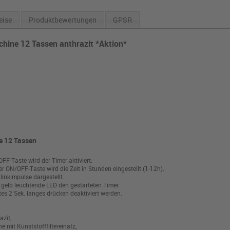
eise
Produktbewertungen
GPSR
chine 12 Tassen anthrazit *Aktion*
ne 12 Tassen
FF-Taste wird der Timer aktiviert.
 ON/OFF-Taste wird die Zeit in Stunden eingestellt (1-12h).
Blinkimpulse dargestellt.
e gelb leuchtende LED den gestarteten Timer.
es 2 Sek. langes drücken deaktiviert werden.
zit,
e mit Kunststofffiltereinatz,