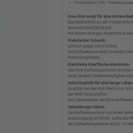
Timerfunktion (12h) - Verkalkungsalar
One-click sorgt für eine sichere B
Das Bedienfeld an der Vorderseite 
Benutzeroberfläche auf
mit einem einzigen Knopfdruck sta
Praktischer Schacht
schützt gegen Verschütten
Die Kaffeekanne steht in einem tief
Bremsvorgängen.
Kratzfeste Oberfläche aluminium
Alle Kirk Kaffeemaschinen werden a
einer langen Farbbeständigkeit erg
Hohe Qualität für eine lange Lebe
Qualität hat bei Kirk Electronic h
der Welt herzustellen.
Die Lebensdauer der Kirk Kaffeemasc
Verkalkungs-Alarm:
Die Kaffeemaschine hat einen Ver
Brühvorgang rot blinkt, sollte die
der Verkalkungsalarm durch 10 Sek