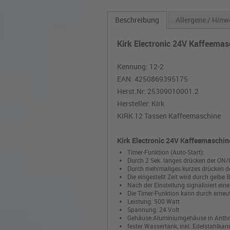
Beschreibung
Allergene / Hinw
Kirk Electronic 24V Kaffeemas
Kennung: 12-2
EAN:
4250869395175
Herst.Nr:
25309010001.2
Hersteller:
Kirk
KIRK 12 Tassen Kaffeemaschine
Kirk Electronic 24V Kaffeemaschi
Timer-Funktion (Auto-Start):
Durch 2 Sek. langes drücken der ON/O
Durch mehrmaliges kurzes drücken der
Die eingestellt Zeit wird durch gelbe 
Nach der Einstellung signalisiert ein
Die Timer-Funktion kann durch erneut
Leistung: 500 Watt
Spannung: 24 Volt
Gehäuse:Aluminiumgehäuse in Anthra
fester Wassertank, inkl. Edelstahlkann