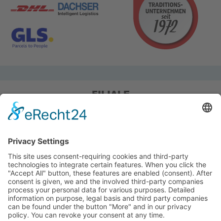
FILIALE
Pieper Grillshop-24/Golf
Sandstraße 14-18
45964 Gladbeck
Tel.: 0 20 43 / 6 99 0
Pieper Zelt/Boot/Camping
Rockwoolstr. 35
45966 Gladbeck
Tel.: 0 20 43 / 9 73 70
info@pieper-freizeit.de