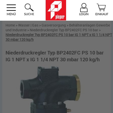
Home
>
Wasser | Gas
>
Gasversorgung
>
Behälteranlagen Gewerbe
und Industrie
>
Niederdruckregler Typ BP2402FC PS 10 bar
>
Niederdruckregler Typ BP2402FC PS 10 bar IG 1 NPT x IG 1 1/4 NPT
30 mbar 120 kg/h
Niederdruckregler Typ BP2402FC PS 10 bar
IG 1 NPT x IG 1 1/4 NPT 30 mbar 120 kg/h