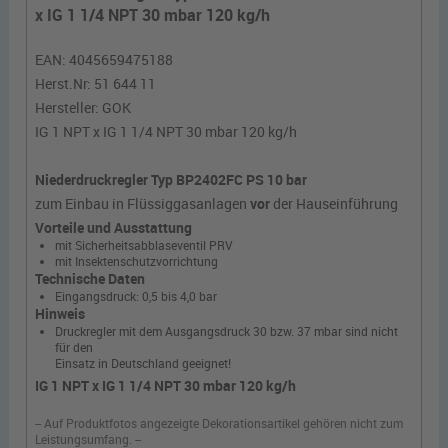
x IG 1 1/4 NPT 30 mbar 120 kg/h
EAN:
4045659475188
Herst.Nr:
51 644 11
Hersteller:
GOK
IG 1 NPT x IG 1 1/4 NPT 30 mbar 120 kg/h
Niederdruckregler Typ BP2402FC PS 10 bar
zum Einbau in Flüssiggasanlagen
vor
der Hauseinführung
Vorteile und Ausstattung
mit Sicherheitsabblaseventil PRV
mit Insektenschutzvorrichtung
Technische Daten
Eingangsdruck: 0,5 bis 4,0 bar
Hinweis
Druckregler mit dem Ausgangsdruck 30 bzw. 37 mbar sind nicht
für den
Einsatz in Deutschland geeignet!
IG 1 NPT x IG 1 1/4 NPT 30 mbar 120 kg/h
-- Auf Produktfotos angezeigte Dekorationsartikel gehören nicht zum
Leistungsumfang. --