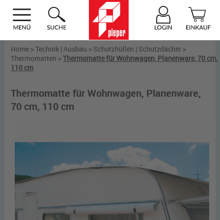
Home
>
Technik | Ausbau
>
Schutzhüllen | Schutzdächer
>
Thermomatten
>
Thermomatte für Wohnwagen, Planenware, 70 cm,
110 cm
Thermomatte für Wohnwagen, Planenware,
70 cm, 110 cm