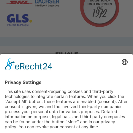
FILIALE
Pieper Grillshop-24/Golf
Sandstraße 14-18
45964 Gladbeck
Tel.: 0 20 43 / 6 99 0
Pieper Zelt/Boot/Camping
Rockwoolstr. 35
45966 Gladbeck
Tel.: 0 20 43 / 9 73 70
info@pieper-freizeit.de