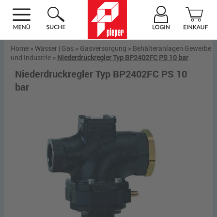
Home
>
Wasser | Gas
>
Gasversorgung
>
Behälteranlagen Gewerbe
und Industrie
>
Niederdruckregler Typ BP2402FC PS 10 bar
Niederdruckregler Typ BP2402FC PS 10
bar