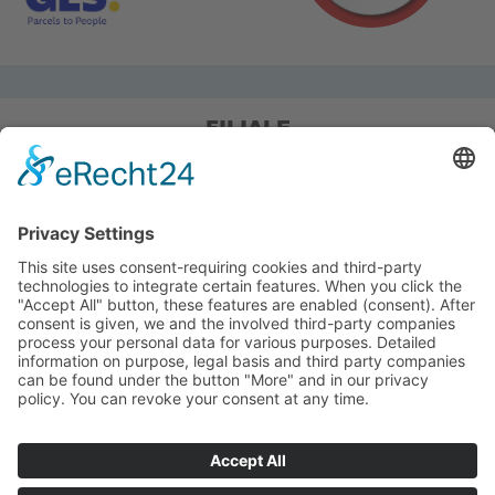
FILIALE
Pieper Grillshop-24/Golf
Sandstraße 14-18
45964 Gladbeck
Tel.: 0 20 43 / 6 99 0
Pieper Zelt/Boot/Camping
Rockwoolstr. 35
45966 Gladbeck
Tel.: 0 20 43 / 9 73 70
info@pieper-freizeit.de