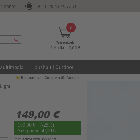
n Konto
Tel.: 0 20 43 / 9 73 70
0
Warenkorb
0 Artikel: 0,00 €
 Multimedia
Haushalt | Outdoor
Beratung von Campern für Camper
Light
149,00 €
199,00 €
(-25%)
Sie sparen: 50,00 €
inkl. MwSt zzgl.
Versand