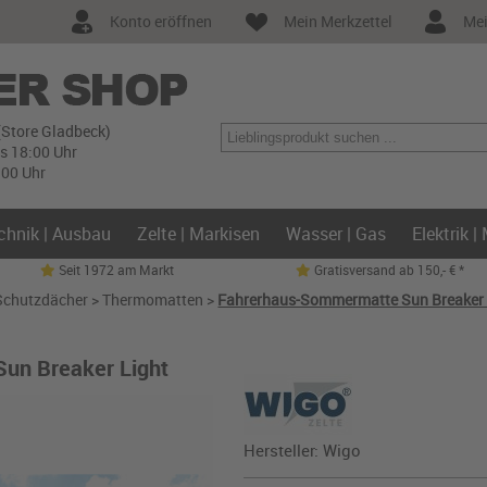
Konto eröffnen
Mein Merkzettel
Mei
(Store Gladbeck)
is 18:00 Uhr
:00 Uhr
chnik | Ausbau
Zelte | Markisen
Wasser | Gas
Elektrik |
Seit 1972 am Markt
Gratisversand ab 150,- € *
 Schutzdächer
>
Thermomatten
>
Fahrerhaus-Sommermatte Sun Breaker 
un Breaker Light
Hersteller:
Wigo