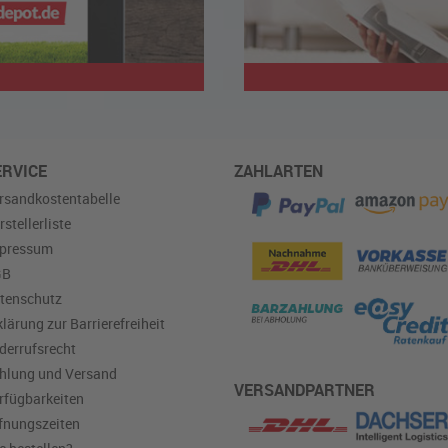
ERVICE
ZAHLARTEN
rsandkostentabelle
rstellerliste
pressum
GB
tenschutz
klärung zur Barrierefreiheit
derrufsrecht
hlung und Versand
VERSANDPARTNER
rfügbarkeiten
fnungszeiten