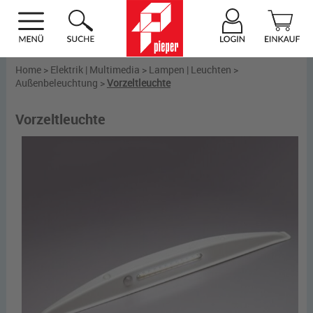
Home
>
Elektrik | Multimedia
>
Lampen | Leuchten
>
Außenbeleuchtung
>
Vorzeltleuchte
Vorzeltleuchte