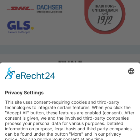
FILIALE
Pieper Grillshop-24/Golf
Sandstraße 14-18
45964 Gladbeck
Tel.: 0 20 43 / 6 99 0
Pieper Zelt/Boot/Camping
Rockwoolstr. 35
45966 Gladbeck
Tel.: 0 20 43 / 9 73 70
info@pieper-freizeit.de