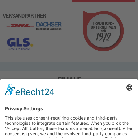
VERSANDPARTNER
FILIALE
Pieper Grillshop-24/Golf
Sandstraße 14-18
45964 Gladbeck
Tel.: 0 20 43 / 6 99 0
Pieper Zelt/Boot/Camping
Rockwoolstr. 35
45966 Gladbeck