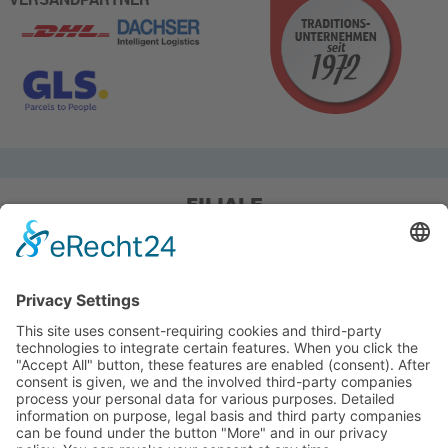
FILIALE
Pieper Grillshop-24/Golf
Sandstraße 14-18
45964 Gladbeck
Tel.: 0 20 43 / 6 99 0
Pieper Zelt/Boot/Camping
Rockwoolstr. 35
45966 Gladbeck
Tel.: 0 20 43 / 9 73 70
info@pieper-freizeit.de