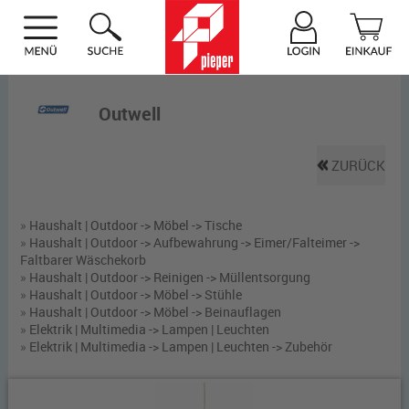
Outwell
ZURÜCK
»
Haushalt | Outdoor -> Möbel ->
Tische
»
Haushalt | Outdoor -> Aufbewahrung -> Eimer/Falteimer ->
Faltbarer Wäschekorb
»
Haushalt | Outdoor -> Reinigen ->
Müllentsorgung
»
Haushalt | Outdoor -> Möbel ->
Stühle
»
Haushalt | Outdoor -> Möbel ->
Beinauflagen
»
Elektrik | Multimedia ->
Lampen | Leuchten
»
Elektrik | Multimedia -> Lampen | Leuchten ->
Zubehör