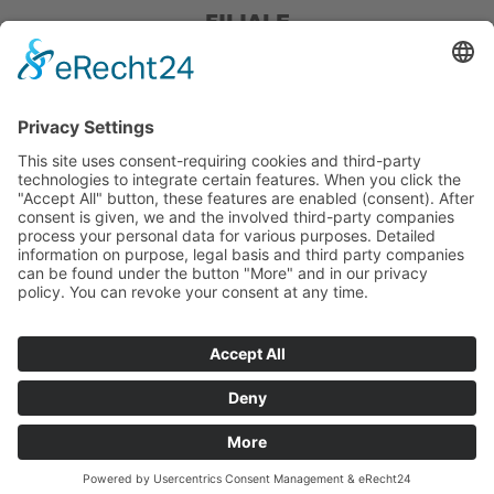
FILIALE
Pieper Grillshop-24/Golf
Sandstraße 14-18
45964 Gladbeck
Tel.: 0 20 43 / 6 99 0
Pieper Zelt/Boot/Camping
Rockwoolstr. 35
45966 Gladbeck
Tel.: 0 20 43 / 9 73 70
info@pieper-freizeit.de