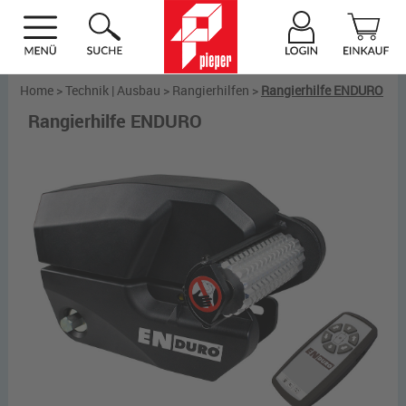
Home
>
Technik | Ausbau
>
Rangierhilfen
>
Rangierhilfe ENDURO
Rangierhilfe ENDURO